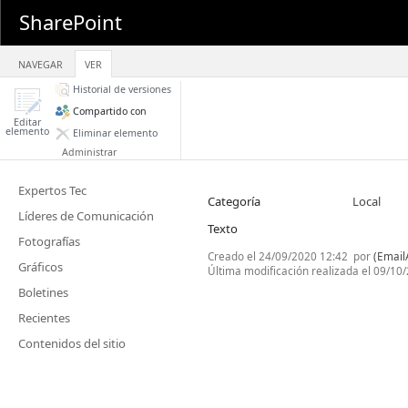
SharePoint
NAVEGAR
VER
Historial de versiones
Compartido con
Editar
elemento
Eliminar elemento
Administrar
Expertos Tec
Categoría
Local
Líderes de Comunicación
Texto
Fotografías
Creado el
24/09/2020 12:42
por
(Email
Gráficos
Última modificación realizada el
09/10/
Boletines
Recientes
Contenidos del sitio