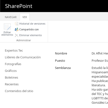
SharePoint
NAVEGAR
VER
Historial de versiones
Compartido con
Editar
elemento
Eliminar elemento
Administrar
Expertos Tec
Nombre
Dr. Afhit H
Líderes de Comunicación
Puesto
Profesor Es
Fotografías
Semblanza
Estudió la 
Gráficos
Hispanoamer
especialida
Boletines
Ha publicad
Recientes
literatura.
Ha sido gan
Contenidos del sitio
del TEC y h
LGBTTTI de 
González L