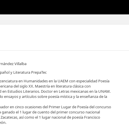
ernández Villalba
pañol y Literatura PrepaTec
licenciatura en Humanidades en la UAEM con especialidad Poesía
icana del siglo XX. Maestría en literatura clásica con
d en Estudios Literarios. Doctor en Letras mexicanas en la UNAM.
o ensayos y artículos sobre poesía mística y la enseñanza de la
ador en cinco ocasiones del Primer Lugar de Poesía del concurso
a ganado el 1 lugar de cuento del primer concurso nacional
Zacatecas, así como el 1 lugar nacional de poesía Francisco
eón.