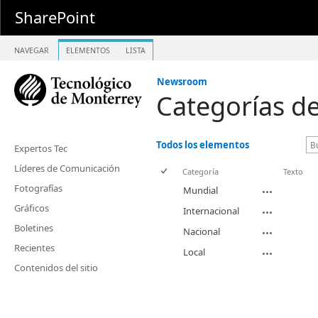
SharePoint
NAVEGAR
ELEMENTOS
LISTA
Newsroom
Categorías de
Todos los elementos
Expertos Tec
Líderes de Comunicación
Categoría
Texto
Fotografías
Mundial
Gráficos
Internacional
Boletines
Nacional
Recientes
Local
Contenidos del sitio